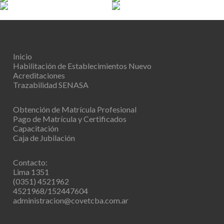
Inicio
Habilitación de Establecimientos
Nuevo
Acreditaciones
Trazabilidad SENASA
Obtención de Matrícula Profesional
Pago de Matrícula y Certificados
Capacitación
Caja de Jubilación
Contacto:
Lima 1351
(0351) 4521962
4521968/152447604
administracion@covetcba.com.ar